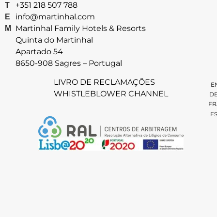
+351 218 507 788
T
info@martinhal.com
E
Martinhal Family Hotels & Resorts
M
Quinta do Martinhal
Apartado 54
8650-908 Sagres – Portugal
LIVRO DE RECLAMAÇÕES
E
WHISTLEBLOWER CHANNEL
D
FR
E