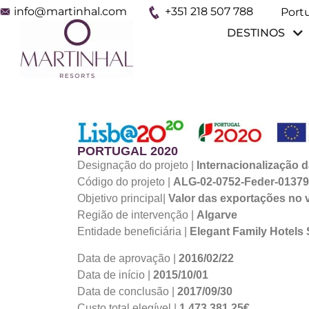
info@martinhal.com
+351 218 507 788
Port
Espa
DESTINOS
PORTUGAL 2020
Designação do projeto |
Internacionalização 
Código do projeto |
ALG-02-0752-Feder-0137
Objetivo principal|
Valor das exportações no
Região de intervenção |
Algarve
Entidade beneficiária |
Elegant Family Hotels
Data de aprovação |
2016/02/22
Data de início |
2015/10/01
Data de conclusão |
2017/09/30
Custo total elegível |
1.473.381,25€