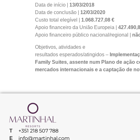
Data de início |
13/03/2018
Data de conclusão |
12/03/2020
Custo total elegível |
1.068.727,08 €
Apoio financeiro da União Europeia |
427.490,8
Apoio financeiro público nacional/regional |
não
Objetivos, atividades e
resultados esperados/atingidos –
Implementaçã
Family Suites, assente num Plano de ação c
mercados internacionais e a captação de no
+351 218 507 788
T
info@martinhal.com
E