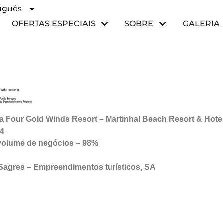
uguês
ñol
OFERTAS ESPECIAIS
SOBRE
GALERIA
da Four Gold Winds Resort – Martinhal Beach Resort & Hote
94
 volume de negócios – 98%
 Sagres – Empreendimentos turísticos, SA