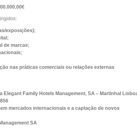
500.000,00€
ingidos:
as/exposições);
tal;
l de marcas;
acionais;
ão nas práticas comerciais ou relações externas
da Elegant Family Hotels Management, SA – Martinhal Lisboa
8856
 em mercados internacionais e a captação de novos
s Management SA