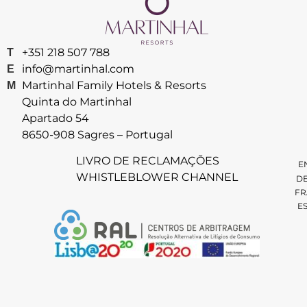
+351 218 507 788
T
info@martinhal.com
E
Martinhal Family Hotels & Resorts
M
Quinta do Martinhal
Apartado 54
8650-908 Sagres – Portugal
LIVRO DE RECLAMAÇÕES
E
WHISTLEBLOWER CHANNEL
D
FR
E