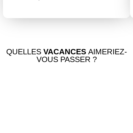
QUELLES
VACANCES
AIMERIEZ-
VOUS PASSER ?
Vacances
en
Villa
ville
de
avec
luxe
Expérie
vos