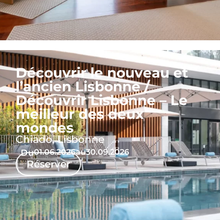
Découvrir le nouveau et
l’ancien Lisbonne /
Découvrir Lisbonne – Le
meilleur des deux
mondes
Chiado, Lisbonne
Du
01.06.2026
au
30.09.2026
Réserver