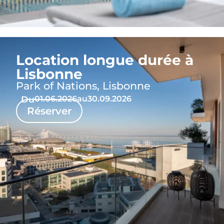
Location longue durée à
Lisbonne
Park of Nations, Lisbonne
Du
01.06.2026
au
30.09.2026
Réserver