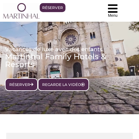
RÉSERVER
Menu
Vacances de luxe avec des enfants
Martinhal Family Hotels &
Resorts
RÉSERVER
REGARDE LA VIDÉO