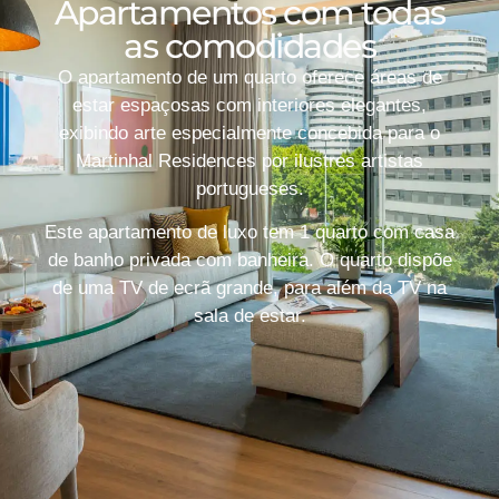
Apartamentos com todas
as comodidades
O apartamento de um quarto oferece áreas de
estar espaçosas com interiores elegantes,
exibindo arte especialmente concebida para o
Martinhal Residences por ilustres artistas
portugueses.
Este apartamento de luxo tem 1 quarto com casa
de banho privada com banheira. O quarto dispõe
de uma TV de ecrã grande, para além da TV na
sala de estar.