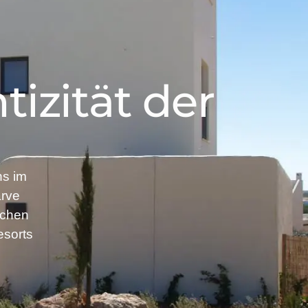
izität der
ns im
arve
üchen
esorts