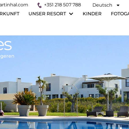
rtinhal.com
+351 218 507 788
Deutsch
Español
RKUNFT
UNSER RESORT
KINDER
FOTOG
es
üngeren