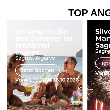
TOP AN
Verlängern Sie
Silv
den Sommer im
Mar
Martinhal
Sag
Sagres
Sagre
Sagres, Algarve
Jet
Jetzt Buchen
Vom
3
Vom
05.09.2026
bis
16.10.2026