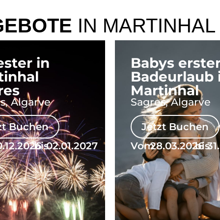
GEBOTE
IN MARTINHAL
ester in
Babys erste
tinhal
Badeurlaub 
res
Martinhal
s, Algarve
Sagres, Algarve
zt Buchen
Jetzt Buchen
0.12.2026
bis
02.01.2027
Vom
28.03.2026
bis
31