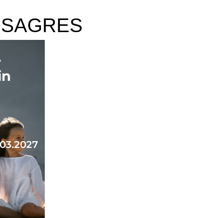
 SAGRES
r
in
.03.2027