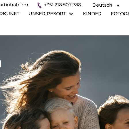
rtinhal.com
+351 218 507 788
Deutsch
Español
RKUNFT
UNSER RESORT
KINDER
FOTOG
n