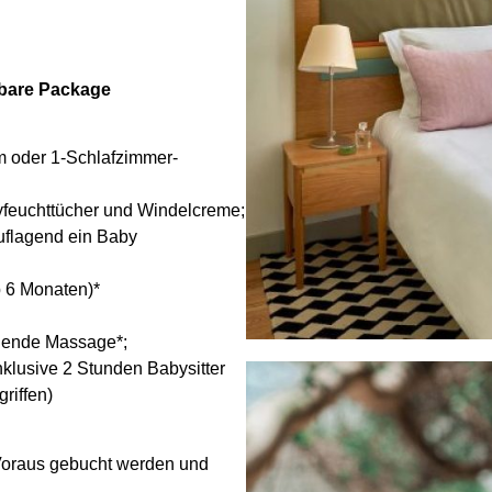
rbare Package
 oder 1-Schlafzimmer-
yfeuchttücher und Windelcreme;
uflagend ein Baby
b 6 Monaten)*
nende Massage*;
klusive 2 Stunden Babysitter
riffen)
Voraus gebucht werden und