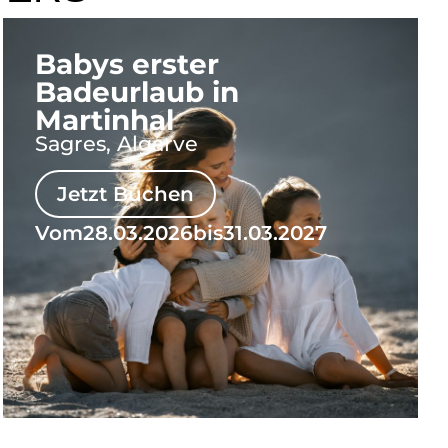
Babys erster
Badeurlaub in
Martinhal
Sagres, Algarve
Jetzt Buchen
Vom
28.03.2026
bis
31.03.2027