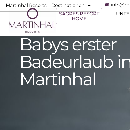
info@ma
Martinhal Resorts – Destinationen
SAGRES RESORT
UNTE
HOME
Babys erster
Badeurlaub i
Martinhal