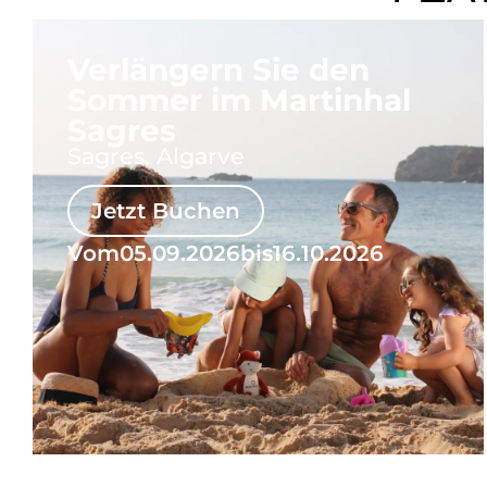
Verlängern Sie den
Sommer im Martinhal
Sagres
Sagres, Algarve
Jetzt Buchen
Vom
05.09.2026
bis
16.10.2026