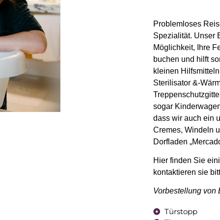
Problemloses Reise
Spezialität. Unser 
Möglichkeit, Ihre 
buchen und hilft s
kleinen Hilfsmitte
Sterilisator &-Wär
Treppenschutzgitt
sogar Kinderwagen 
dass wir auch ein
Cremes, Windeln un
Dorfladen „Mercado
Hier finden Sie ein
kontaktieren sie bi
Vorbestellung von
Türstopp