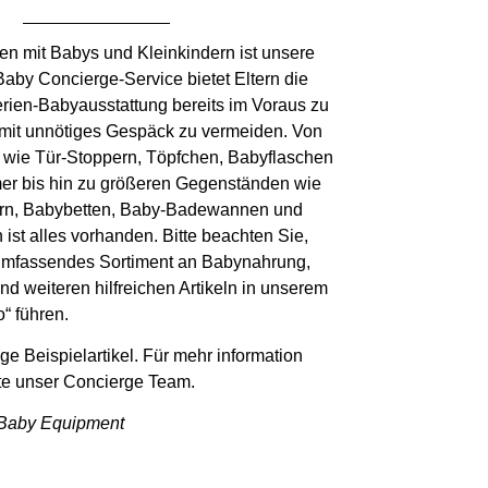
n mit Babys und Kleinkindern ist unsere
Baby Concierge-Service bietet Eltern die
Ferien-Babyausstattung bereits im Voraus zu
omit unnötiges Gespäck zu vermeiden. Von
ln wie Tür-Stoppern, Töpfchen, Babyflaschen
mer bis hin zu größeren Gegenständen wie
ern, Babybetten, Baby-Badewannen und
ist alles vorhanden. Bitte beachten Sie,
 umfassendes Sortiment an Babynahrung,
d weiteren hilfreichen Artikeln in unserem
“ führen.
ige Beispielartikel. Für mehr information
tte unser
Concierge Team
.
 Baby Equipment