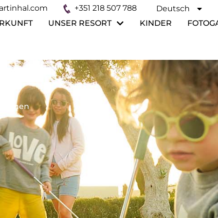
rtinhal.com
+351 218 507 788
Deutsch
Español
RKUNFT
UNSER RESORT
KINDER
FOTOG
 schönen