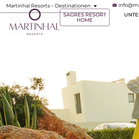
info@ma
Martinhal Resorts – Destinationen
SAGRES RESORT
UNTE
HOME
Für Kinder
Martinhal ermöglicht Familien und Kindern
unterschiedlichen Alters einen unvergesslich
Aufenthalt