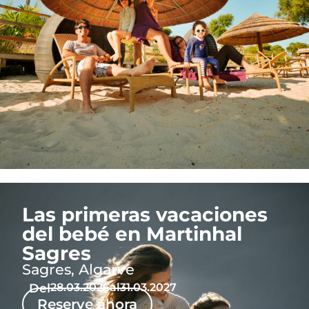
Las primeras vacaciones
del bebé en Martinhal
Sagres
Sagres, Algarve
Del
28.03.2026
al
31.03.2027
Reserve ahora