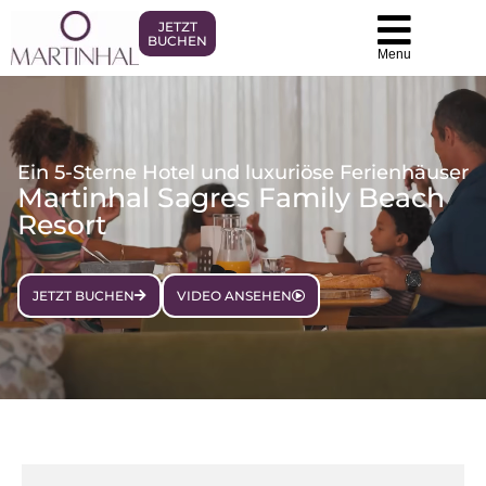
JETZT
BUCHEN
Menu
Ein 5-Sterne Hotel und luxuriöse Ferienhäuser
Martinhal Sagres Family Beach
Resort
JETZT BUCHEN
VIDEO ANSEHEN