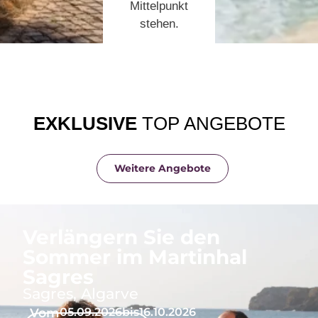
Mittelpunkt
stehen.
EXKLUSIVE
TOP ANGEBOTE
Weitere Angebote
Verlängern Sie den
Sommer im Martinhal
Sagres
Sagres, Algarve
Vom
05.09.2026
bis
16.10.2026