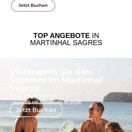
Jetzt Buchen
TOP ANGEBOTE
IN
MARTINHAL SAGRES
Verlängern Sie den
Sommer im Martinhal
Sagres
Sagres, Algarve
Vom
05.09.2026
bis
16.10.2026
Jetzt Buchen