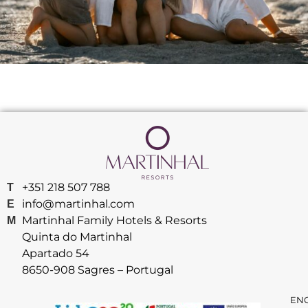
+351 218 507 788
T
info@martinhal.com
E
Martinhal Family Hotels & Resorts
M
Quinta do Martinhal
Apartado 54
8650-908 Sagres – Portugal
EN