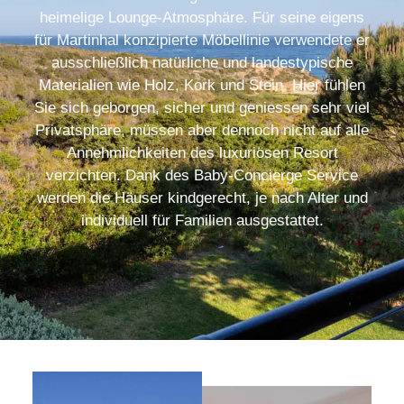
heimelige Lounge-Atmosphäre. Für seine eigens
für Martinhal konzipierte Möbellinie verwendete er
ausschließlich natürliche und landestypische
Materialien wie Holz, Kork und Stein. Hier fühlen
Sie sich geborgen, sicher und geniessen sehr viel
Privatsphäre, müssen aber dennoch nicht auf alle
Annehmlichkeiten des luxuriösen Resort
verzichten. Dank des Baby-Concierge Service
werden die Häuser kindgerecht, je nach Alter und
individuell für Familien ausgestattet.