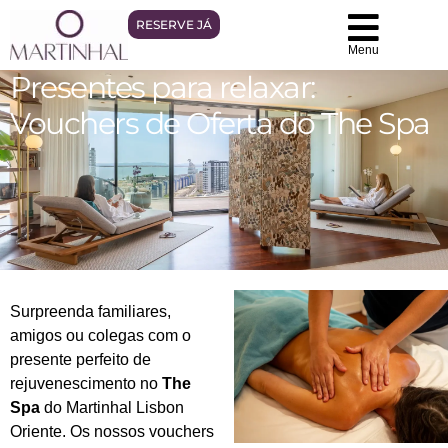
RESERVE JÁ
Menu
Presentes para relaxar:
Vouchers de Oferta do The Spa
Surpreenda familiares,
amigos ou colegas com o
presente perfeito de
rejuvenescimento no
The
Spa
do Martinhal Lisbon
Oriente. Os nossos vouchers