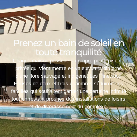
Prenez un bain de soleil en
toute tranquilité
Chaque maison possède sa propre petite piscine
privée qui vient mettre en valeur un jardin orné
d’une flore sauvage et indigène. Les Pinewood
Houses de deux et trois chambres séduiront les
familles qui souhaitent garder une certaine intimité
tout en restant proches des installations de loisirs
et de divertissement du complexe.