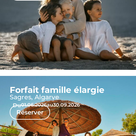
Forfait famille élargie
Sagres, Algarve
Du
01.06.2026
au
30.09.2026
Réserver