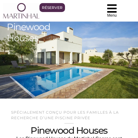
RÉSERVER
Menu
Pinewood
Houses
SPÉCIALEMENT CONÇU POUR LES FAMILLES À LA
RECHERCHE D’UNE PISCINE PRIVÉE
Pinewood Houses