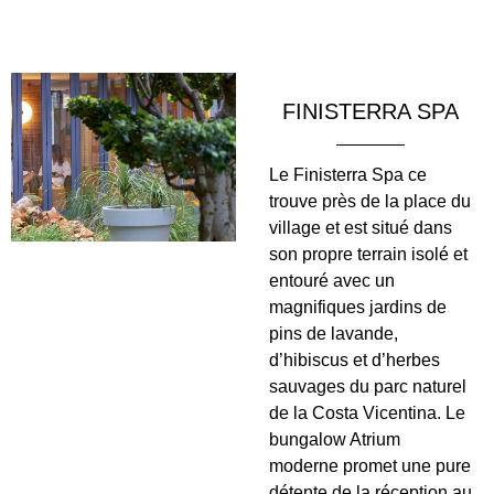
La terrasse en bois du Pool Hangout est
située juste au-dessus de la plage. Elle
surplombe le Beach Club Garden et possède
son propre bar.
FINISTERRA SPA
Le Finisterra Spa ce
trouve près de la place du
village et est situé dans
son propre terrain isolé et
entouré avec un
magnifiques jardins de
pins de lavande,
d’hibiscus et d’herbes
sauvages du parc naturel
de la Costa Vicentina. Le
bungalow Atrium
moderne promet une pure
détente de la réception au