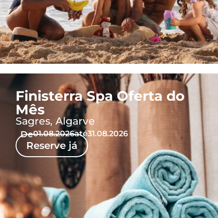
Finisterra Spa Oferta do
Mês
Sagres, Algarve
De
01.08.2026
até
31.08.2026
Reserve já