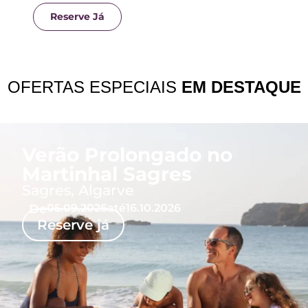
Reserve Já
OFERTAS ESPECIAIS
EM DESTAQUE
Verão Prolongado no
Martinhal Sagres
Sagres, Algarve
De
05.09.2026
até
16.10.2026
Reserve já