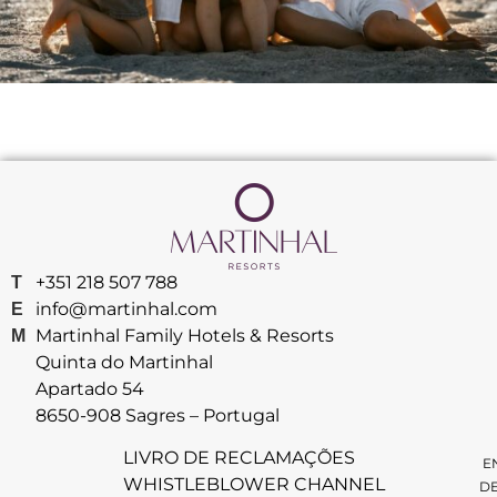
+351 218 507 788
T
info@martinhal.com
E
Martinhal Family Hotels & Resorts
M
Quinta do Martinhal
Apartado 54
8650-908 Sagres – Portugal
LIVRO DE RECLAMAÇÕES
E
WHISTLEBLOWER CHANNEL
D