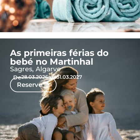
As primeiras férias do
bebé no Martinhal
Sagres, Algarve
De
28.03.2026
até
31.03.2027
Reserve já