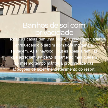
Banhos de sol com
privacidade
Todas as casas têm uma pequena piscina privada
enriquecendo o jardim com flora indígena e
selvagem. As Pinewood Houses apela a famílias
que apreciam um certo isolamento mas querem
ao mesmo tempo manter a proximidade das
atracções de lazer e entretenimento do resort.