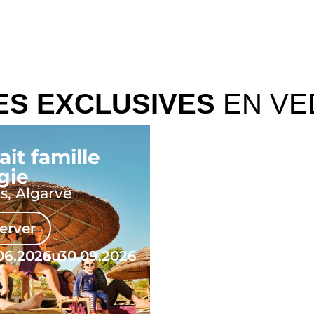
ES EXCLUSIVES
EN VE
ait famille
gie
s, Algarve
erver
06.2026
au
30.09.2026