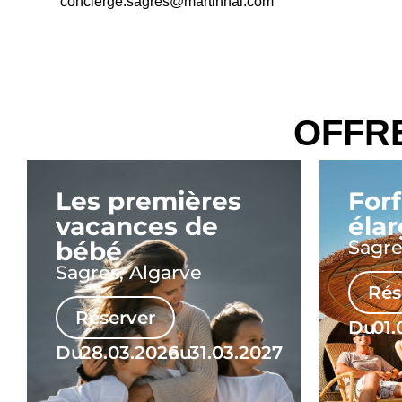
concierge.sagres@martinhal.com
OFFR
Les premières
Forf
vacances de
élar
bébé
Sagre
Sagres, Algarve
Rés
Réserver
Du
01.
Du
28.03.2026
au
31.03.2027