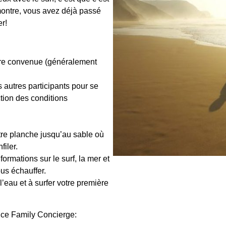
montre, vous avez déjà passé
er!
eure convenue (généralement
s autres participants pour se
ction des conditions
otre planche jusqu’au sable où
iler.
formations sur le surf, la mer et
us échauffer.
l’eau et à surfer votre première
vice Family Concierge: