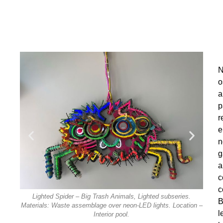
N
o
a
p
r
e
n
g
a
c
es.
Li
c
ation –
Materi
Lighted Spider – Big Trash Animals, Lighted subseries.
B
Materials: Waste assemblage over neon-LED lights. Location –
l
Interior pool.