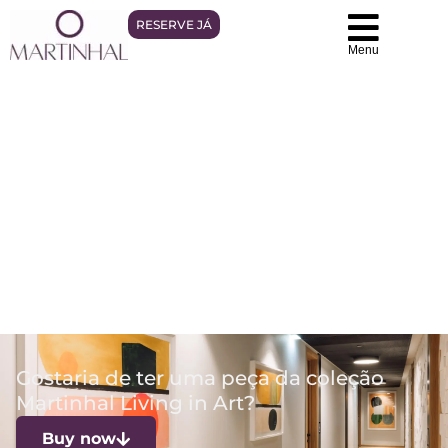
RESERVE JÁ
Menu
Galeria de Arte
Gostaria de ter uma peça da coleção
Martinhal Living in Art?
Buy now