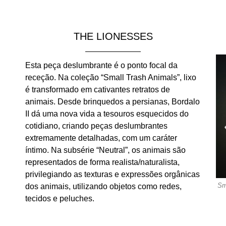
THE LIONESSES
Esta peça deslumbrante é o ponto focal da
receção. Na coleção “Small Trash Animals”, lixo
é transformado em cativantes retratos de
animais. Desde brinquedos a persianas, Bordalo
II dá uma nova vida a tesouros esquecidos do
cotidiano, criando peças deslumbrantes
extremamente detalhadas, com um caráter
íntimo. Na subsérie “Neutral”, os animais são
representados de forma realista/naturalista,
privilegiando as texturas e expressões orgânicas
pray paint
Small Trash Animals, neutral subseries. Materials: Spray paint
Sm
dos animais, utilizando objetos como redes,
eption
over plastic waste assemblage. Location – Reception
tecidos e peluches.