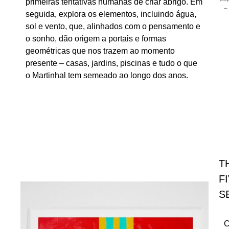
primeiras tentativas humanas de criar abrigo. Em
–
seguida, explora os elementos, incluindo água,
sol e vento, que, alinhados com o pensamento e
o sonho, dão origem a portais e formas
geométricas que nos trazem ao momento
presente – casas, jardins, piscinas e tudo o que
o Martinhal tem semeado ao longo dos anos.
T
F
S
C