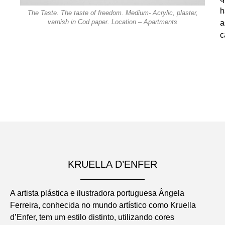
h
of a
The Taste. The taste of freedom. Medium- Acrylic, plaster,
The 
er.
varnish in Cod paper. Location – Apartments
Acryl
a
c
KRUELLA D’ENFER
A artista plástica e ilustradora portuguesa Ângela
Ferreira, conhecida no mundo artístico como Kruella
d’Enfer, tem um estilo distinto, utilizando cores