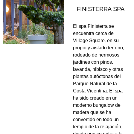
del Beach Club Garden. Cuenta con su
FINISTERRA SPA
propio bar para mayor comodidad de
nuestros huéspedes.
El spa Finisterra se
encuentra cerca de
Village Square
,
en su
propio y aislado terreno,
rodeado de hermosos
jardines con pinos,
lavanda, hibisco y otras
plantas autóctonas del
Parque Natural de la
Costa Vicentina. El spa
ha sido creado en un
moderno bungalow de
madera que se ha
convertido en todo un
templo de la relajación,
desde que se entra a la