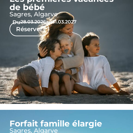
de bébé
Sagres, Algarve
Du
28.03.2026
au
31.03.2027
Réserver
Forfait famille élargie
Sagres, Algarve