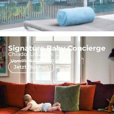
Signature Baby Concierge
Chiado, Lissabon
Vom
01.06.2026
bis
30.09.2026
Jetzt Buchen