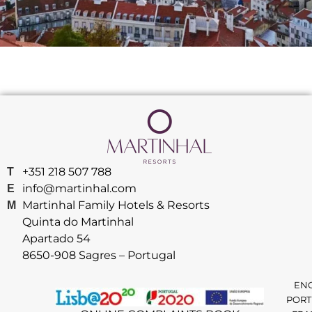
+351 218 507 788
T
info@martinhal.com
E
Martinhal Family Hotels & Resorts
M
Quinta do Martinhal
Apartado 54
8650-908 Sagres – Portugal
EN
PORT