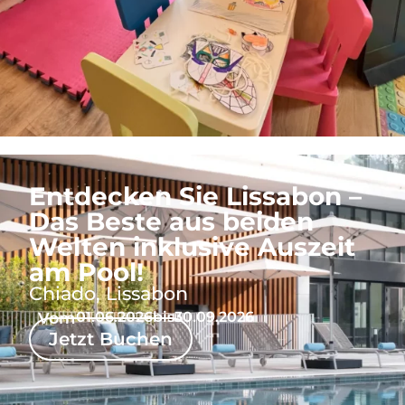
Entdecken Sie Lissabon –
Das Beste aus beiden
Welten inklusive Auszeit
am Pool!
Chiado, Lissabon
Vom
01.06.2026
bis
30.09.2026
Jetzt Buchen