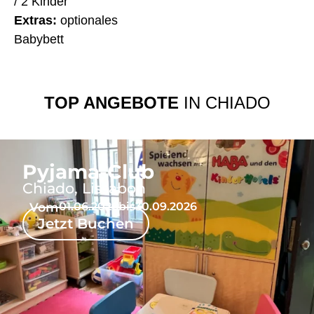
/ 2 Kinder
Extras:
optionales
Babybett
TOP ANGEBOTE
IN CHIADO
Pyjama-Club
Chiado, Lissabon
Vom
01.06.2026
bis
30.09.2026
Jetzt Buchen