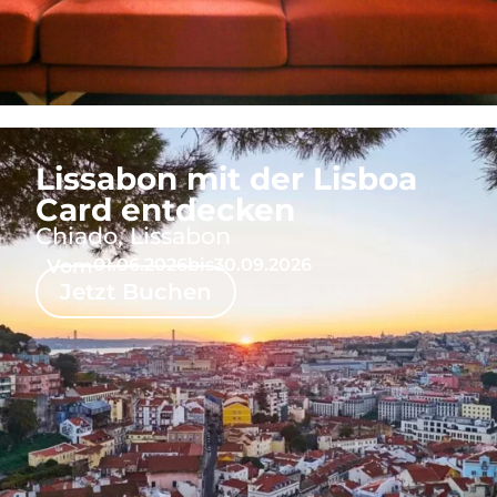
Lissabon mit der Lisboa
Card entdecken
Chiado, Lissabon
Vom
01.06.2026
bis
30.09.2026
Jetzt Buchen