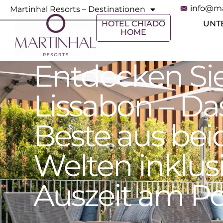
info@ma
Martinhal Resorts – Destinationen
HOTEL CHIADO
UNT
HOME
Entdecken Si
Lissabon – Da
Beste aus bei
Welten inklus
Auszeit am Po