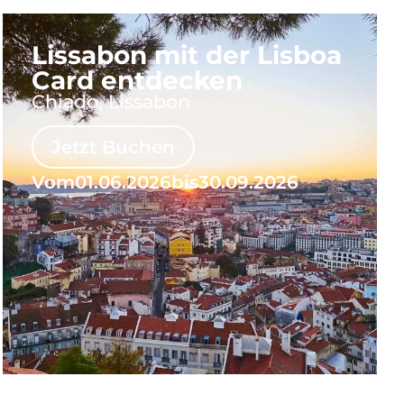
Lissabon mit der Lisboa
Card entdecken
Chiado, Lissabon
Jetzt Buchen
Vom
01.06.2026
bis
30.09.2026