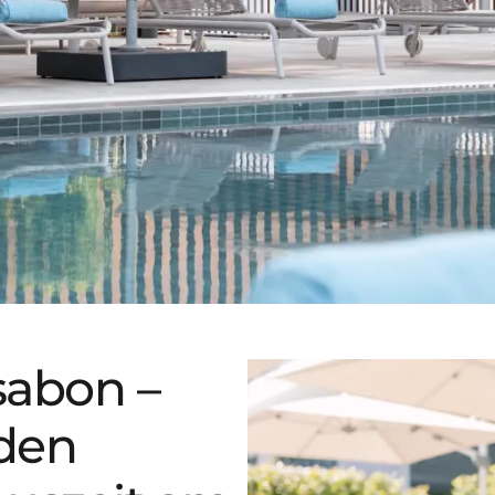
sabon –
iden