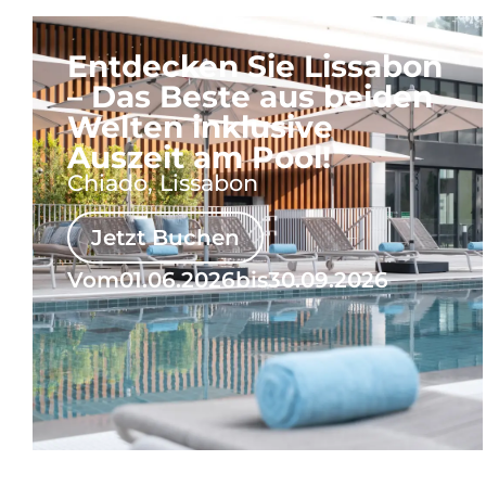
Entdecken Sie Lissabon
– Das Beste aus beiden
Welten inklusive
Auszeit am Pool!
Chiado, Lissabon
Jetzt Buchen
Vom
01.06.2026
bis
30.09.2026