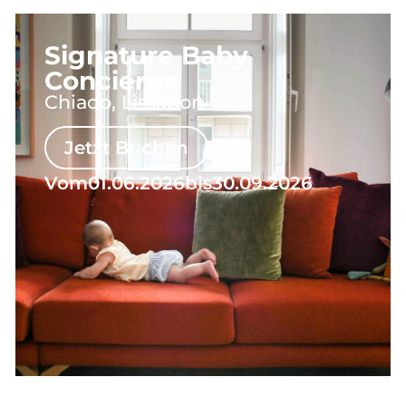
Signature Baby
Concierge
Chiado, Lissabon
Jetzt Buchen
Vom
01.06.2026
bis
30.09.2026