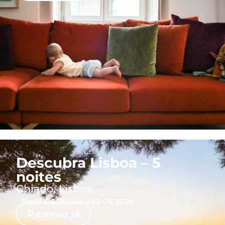
Descubra Lisboa – 5
noites
Chiado, Lisboa
De
01.06.2026
até
30.09.2026
Reserve já