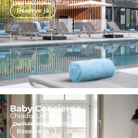
De
01.06.2026
até
30.09.2026
Reserve já
Baby Concierge
Chiado, Lisboa
De
01.06.2026
até
30.09.2026
Reserve já