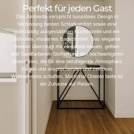
Perfekt für jeden Gast
Das Ambiente verspricht luxuriöses Design in
Verbindung besten Schlafkomfort sowie eine
vollständig ausgestatteten Küchenzeile und ein
stilvolles, modernes Badezimmer. Das elegante
Interior überzeugt mit eleganten blauen, gelben
und Sandfarbenen Stoffen und den hochwertigsten
Materialien, die für eine beruhigende Atmosphäre
sorgen und ansprechendes und zeitloses
Wohnerlebnis schaffen. Martinhal Oriente biete ist
ein Zuhause auf Reisen.