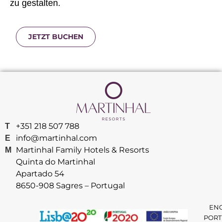
zu gestalten.
JETZT BUCHEN
+351 218 507 788
T
info@martinhal.com
E
Martinhal Family Hotels & Resorts
M
Quinta do Martinhal
Apartado 54
8650-908 Sagres – Portugal
EN
PORT