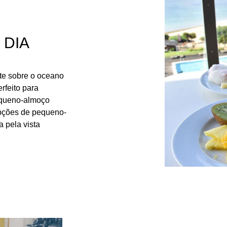
 DIA
te sobre o oceano
erfeito para
equeno-almoço
opções de pequeno-
 pela vista