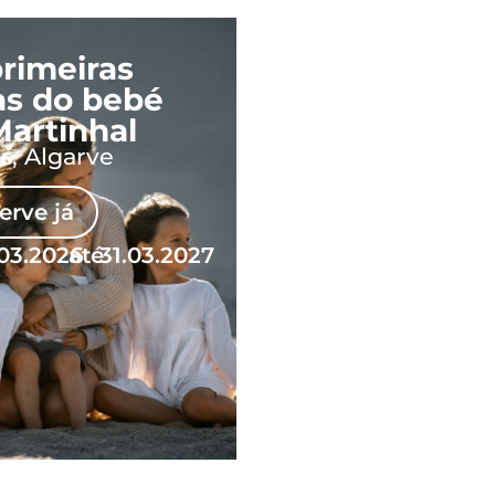
primeiras
as do bebé
Martinhal
s, Algarve
erve já
03.2026
até
31.03.2027