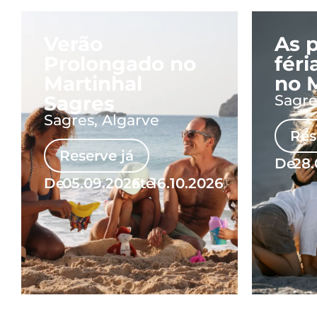
Verão
As 
Prolongado no
féri
Martinhal
no 
Sagres
Sagre
Sagres, Algarve
Res
Reserve já
De
28.
De
05.09.2026
até
16.10.2026