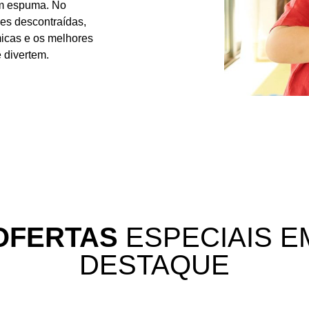
om espuma. No
ões descontraídas,
micas e os melhores
 divertem.
OFERTAS
ESPECIAIS E
DESTAQUE