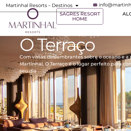
info@martinh
Martinhal Resorts – Destinos
SAGRES RESORT
AL
HOME
O Terraço
Com vistas deslumbrantes sobre o oceano e a 
Martinhal, O Terraço é o lugar perfeito para c
seu dia