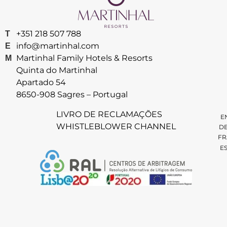
+351 218 507 788
T
info@martinhal.com
E
Martinhal Family Hotels & Resorts
M
Quinta do Martinhal
Apartado 54
8650-908 Sagres – Portugal
LIVRO DE RECLAMAÇÕES
E
WHISTLEBLOWER CHANNEL
D
FR
E