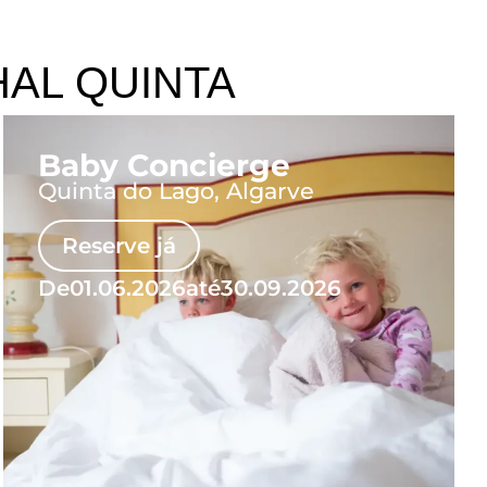
AL QUINTA
Baby Concierge
Quinta do Lago, Algarve
Reserve já
De
01.06.2026
até
30.09.2026