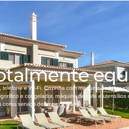
totalmente eq
e, telefone e Wi-Fi. Cozinha com maquina de lavar r
igorífico e congelador, máquina de café e utensílios
 como serviço de limpeza diário.