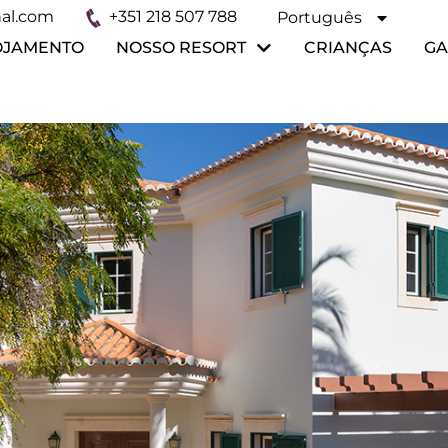
al.com
+351 218 507 788
Português
Español
OJAMENTO
NOSSO RESORT
CRIANÇAS
GA