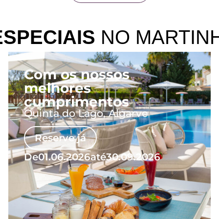
ESPECIAIS
NO MARTINH
Com os nossos
melhores
cumprimentos
Quinta do Lago, Algarve
Reserve já
De
01.06.2026
até
30.09.2026