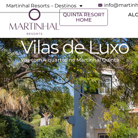
info@martinh
Martinhal Resorts – Destinos
QUINTA RESORT
AL
HOME
Vilas de Luxo
Vila com 4 quartos no Martinhal Quinta