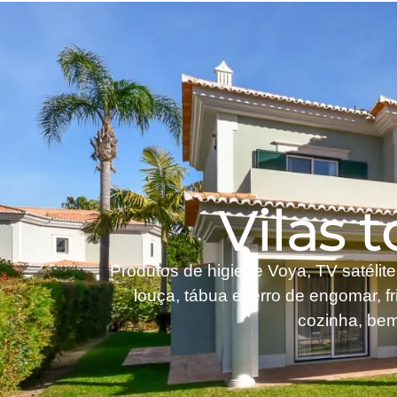
Vilas 
Produtos de higiene Voya, TV satélit
louça, tábua e ferro de engomar, fr
cozinha, bem