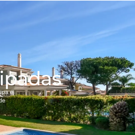
uipadas
oupa e
 de