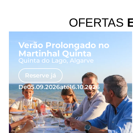
OFERTAS
Verão Prolongado no
Martinhal Quinta
Quinta do Lago, Algarve
Reserve já
De
05.09.2026
até
16.10.2026