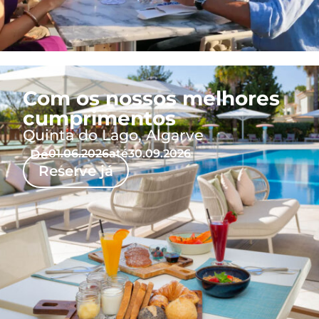
Com os nossos melhores
cumprimentos
Quinta do Lago, Algarve
De
01.06.2026
até
30.09.2026
Reserve já