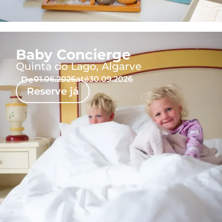
Baby Concierge
Quinta do Lago, Algarve
De
01.06.2026
até
30.09.2026
Reserve já