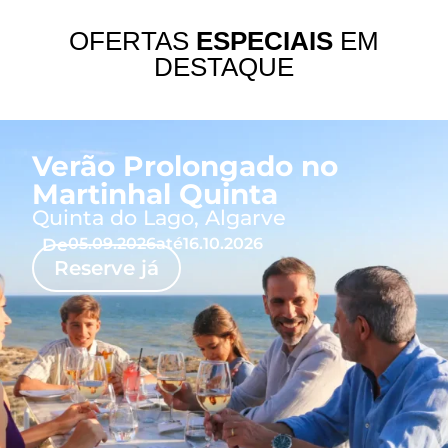
OFERTAS
ESPECIAIS
EM
DESTAQUE
Verão Prolongado no
Martinhal Quinta
Quinta do Lago, Algarve
De
05.09.2026
até
16.10.2026
Reserve já