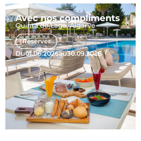
Avec nos compliments
Quinta do Lago, Algarve
Réserver
Du
01.06.2026
au
30.09.2026