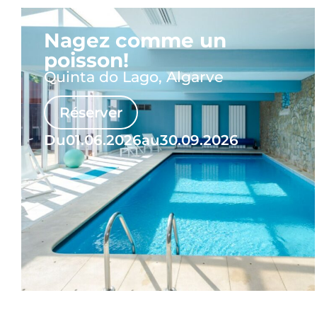
Nagez comme un
poisson!
Quinta do Lago, Algarve
Réserver
Du
01.06.2026
au
30.09.2026