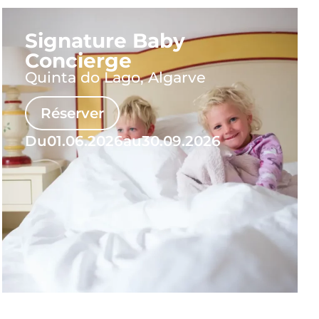
Signature Baby
Concierge
Quinta do Lago, Algarve
Réserver
Du
01.06.2026
au
30.09.2026