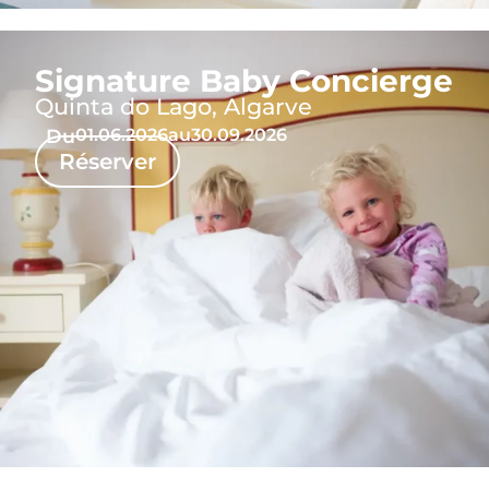
Signature Baby Concierge
Quinta do Lago, Algarve
Du
01.06.2026
au
30.09.2026
Réserver