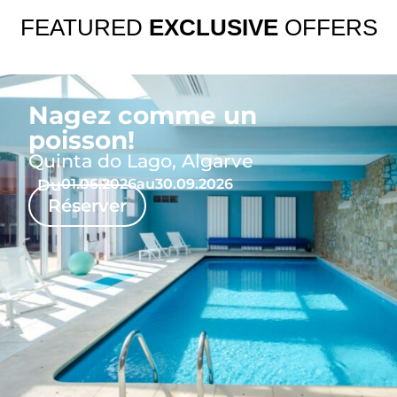
FEATURED
EXCLUSIVE
OFFERS
Nagez comme un
poisson!
Quinta do Lago, Algarve
Du
01.06.2026
au
30.09.2026
Réserver