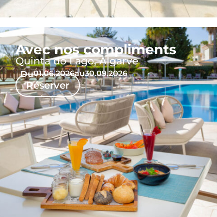
Avec nos compliments
Quinta do Lago, Algarve
Du
01.06.2026
au
30.09.2026
Réserver