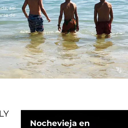
da, así
arse de
LY
Nochevieja en