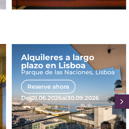
Alquileres a largo
plazo en Lisboa
Parque de las Naciones, Lisboa
Reserve ahora
Del
01.06.2026
al
30.09.2026