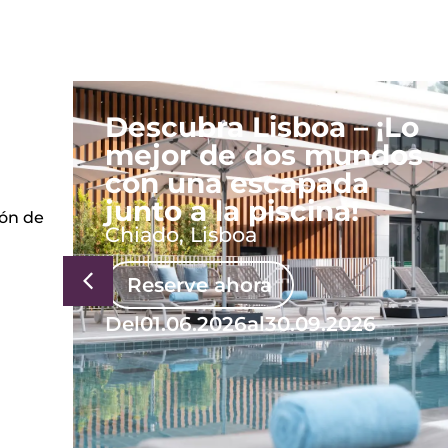
Descubra Lisboa – ¡Lo
mejor de dos mundos
con una escapada
junto a la piscina!
zón de
Chiado, Lisboa
Reserve ahora
Del
01.06.2026
al
30.09.2026