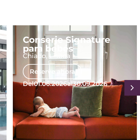
Conserje Signature
para bebés
Chiado, Lisboa
Reserve ahora
Del
01.06.2026
al
30.09.2026