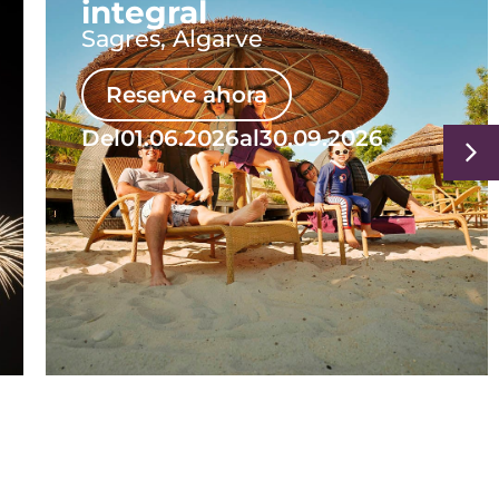
integral
Sagres, Algarve
Reserve ahora
Del
01.06.2026
al
30.09.2026