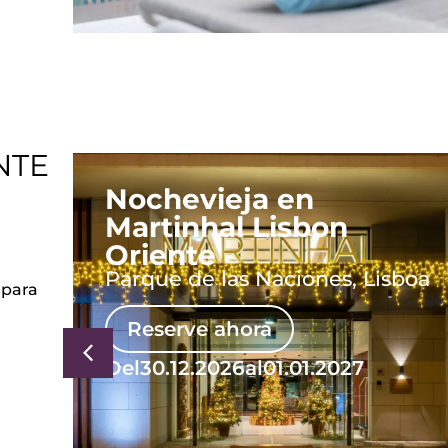
NTE
Nochevieja en
Martinhal Lisbon
Oriente
Parque de las Naciones, Lisboa
 para
Reserve ahora
Del
30.12.2026
al
01.01.2027