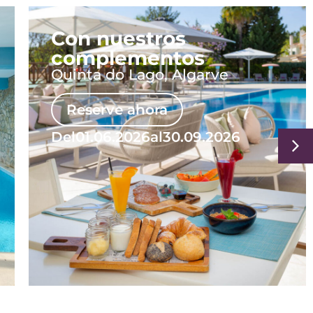
Con nuestros
complementos
Quinta do Lago, Algarve
Reserve ahora
Del
01.06.2026
al
30.09.2026