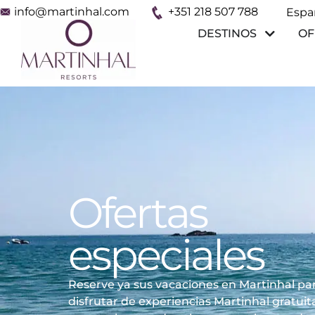
info@martinhal.com
+351 218 507 788
Espa
Franç
DESTINOS
OF
Ofertas
especiales
Reserve ya sus vacaciones en Martinhal pa
disfrutar de experiencias Martinhal gratuit