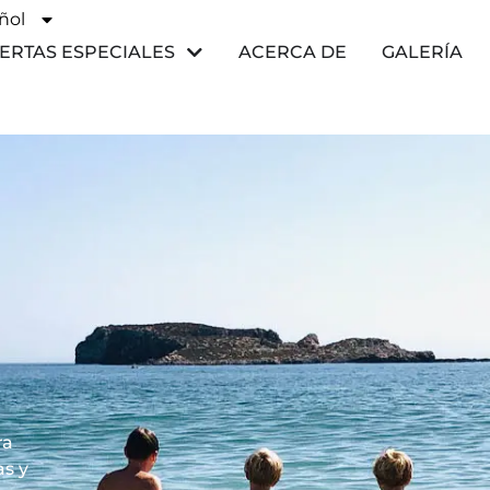
ñol
ais
ERTAS ESPECIALES
ACERCA DE
GALERÍA
ra
as y