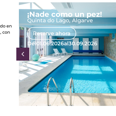
¡Nade como un pez!
Quinta do Lago, Algarve
ado en
, con
Reserve ahora
Del
01.06.2026
al
30.09.2026