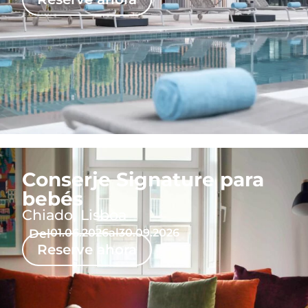
Conserje Signature para
bebés
Chiado, Lisboa
Del
01.06.2026
al
30.09.2026
Reserve ahora