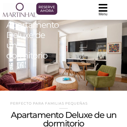
RESERVE
AHORA
Menu
Apartamento
Deluxe de
un
dormitorio
PERFECTO PARA FAMILIAS PEQUEÑAS
Apartamento Deluxe de un
dormitorio