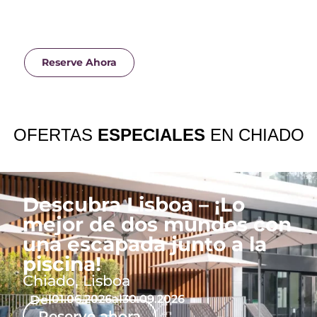
Reserve Ahora
OFERTAS
ESPECIALES
EN CHIADO
Descubra Lisboa – ¡Lo
mejor de dos mundos con
una escapada junto a la
piscina!
Chiado, Lisboa
Del
01.06.2026
al
30.09.2026
Reserve ahora