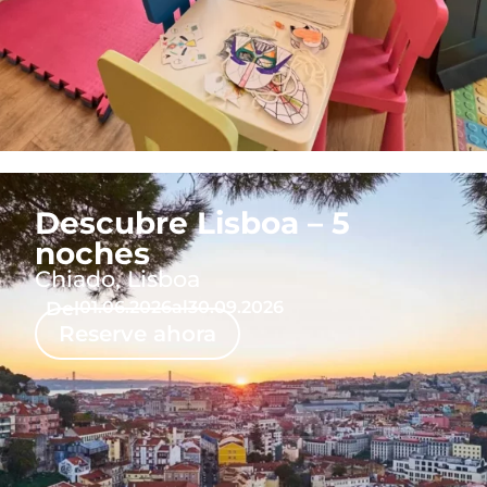
Descubre Lisboa – 5
noches
Chiado, Lisboa
Del
01.06.2026
al
30.09.2026
Reserve ahora