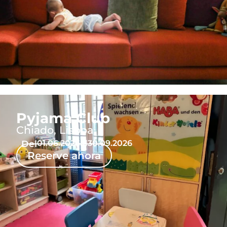
Pyjama Club
Chiado, Lisboa
Del
01.06.2026
al
30.09.2026
Reserve ahora