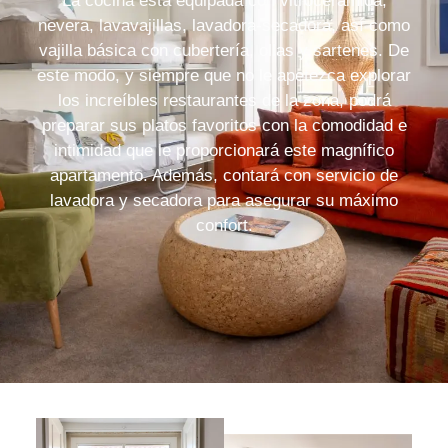
La cocina está equipada con vitrocerámica,
nevera, lavavajillas, lavadora-secadora, así como
vajilla básica con cubertería, ollas y sartenes. De
este modo, y siempre que no le apetezca explorar
los increíbles restaurantes de la zona, podrá
preparar sus platos favoritos con la comodidad e
intimidad que le proporcionará este magnífico
apartamento. Además, contará con servicio de
lavadora y secadora para asegurar su máximo
confort.