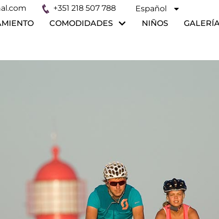
al.com
+351 218 507 788
Español
Français
AMIENTO
COMODIDADES
NIÑOS
GALERÍ