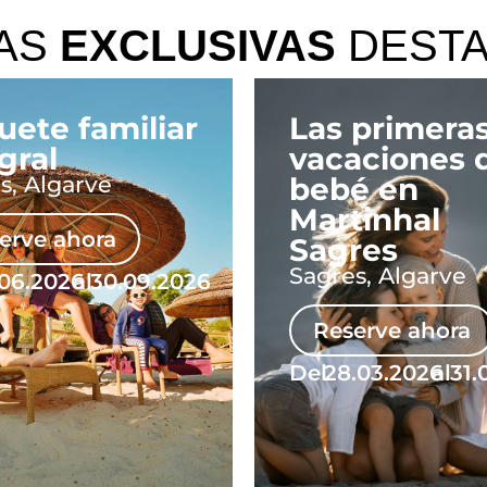
AS
EXCLUSIVAS
DEST
uete familiar
Las primera
gral
vacaciones 
s, Algarve
bebé en
Martinhal
erve ahora
Sagres
Sagres, Algarve
.06.2026
al
30.09.2026
Reserve ahora
Del
28.03.2026
al
31.