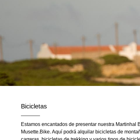
Bicicletas
Estamos encantados de presentar nuestra Martinhal B
Musette.Bike. Aquí podrá alquilar bicicletas de montañ
carreras, bicicletas de trekking y varios tipos de bicic