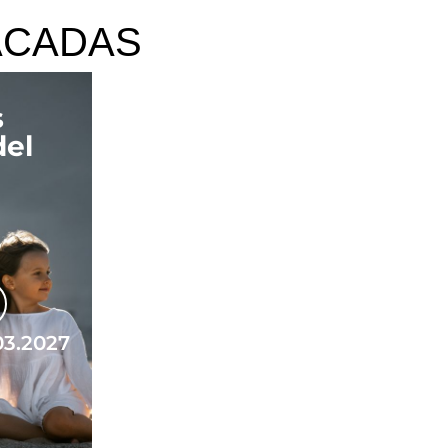
ACADAS
s
del
03.2027