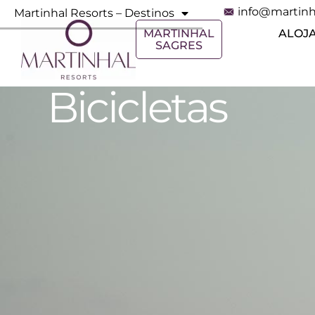
info@martinh
Martinhal Resorts – Destinos
MARTINHAL
ALOJ
SAGRES
Bicicletas