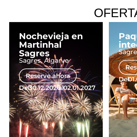
OFERT
Nochevieja en
Paq
Martinhal
inte
Sagres
Sagre
Sagres, Algarve
Res
Reserve ahora
Del
01
Del
30.12.2026
al
02.01.2027