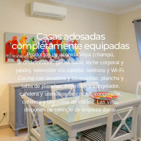
Casas adosadas
completamente equipadas
Productos de acogida Voya (champú,
acondicionador, gel de baño, leche corporal y
jabón), televisión vía satélite, teléfono y Wi-Fi.
Cocina con lavadora y lavavajillas, plancha y
tabla de planchar, frigorífico y congelador,
cafetera y utensilios de cocina, congelador,
cafetera y utensilios de cocina. Las villas
disponen de servicio de limpieza diario.