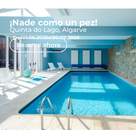
¡Nade como un pez!
Quinta do Lago, Algarve
Del
01.06.2026
al
30.09.2026
Reserve ahora