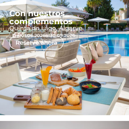
Con nuestros
complementos
Quinta do Lago, Algarve
Del
01.06.2026
al
30.09.2026
Reserve ahora