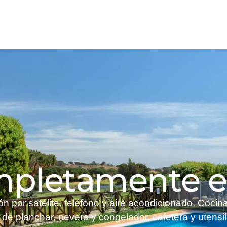
ompletamente 
n por satélite, teléfono y aire acondicionado. Cocin
a de planchar, nevera y congelador, cafetera y utensi