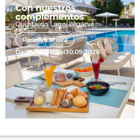
Con nuestros
complementos
Quinta do Lago, Algarve
Reserve ahora
Del
01.06.2026
al
30.09.2026