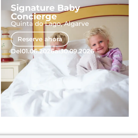
Signature Baby
Concierge
Quinta do Lago, Algarve
Reserve ahora
Del
01.06.2026
al
30.09.2026