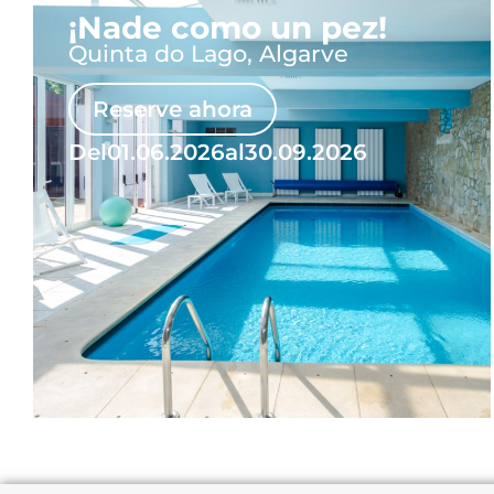
¡Nade como un pez!
Quinta do Lago, Algarve
Reserve ahora
Del
01.06.2026
al
30.09.2026