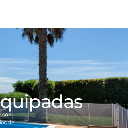
equipadas
a con
lios de