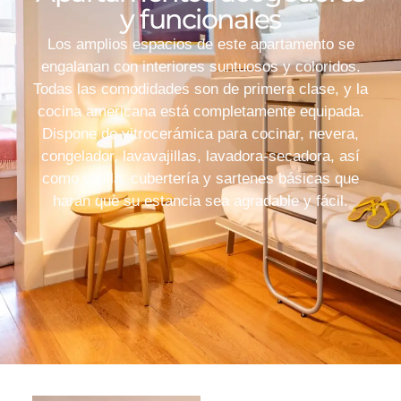
y funcionales
Los amplios espacios de este apartamento se
engalanan con interiores suntuosos y coloridos.
Todas las comodidades son de primera clase, y la
cocina americana está completamente equipada.
Dispone de vitrocerámica para cocinar, nevera,
congelador, lavavajillas, lavadora-secadora, así
como vajilla, cubertería y sartenes básicas que
harán que su estancia sea agradable y fácil.