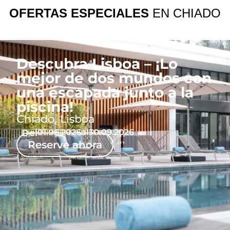
OFERTAS ESPECIALES
EN CHIADO
Descubra Lisboa – ¡Lo
mejor de dos mundos con
una escapada junto a la
piscina!
Chiado, Lisboa
Del
01.06.2026
al
30.09.2026
Reserve ahora