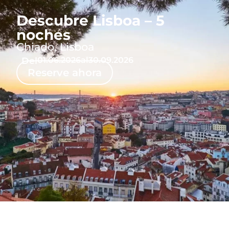
Descubre Lisboa – 5
noches
Chiado, Lisboa
Del
01.06.2026
al
30.09.2026
Reserve ahora