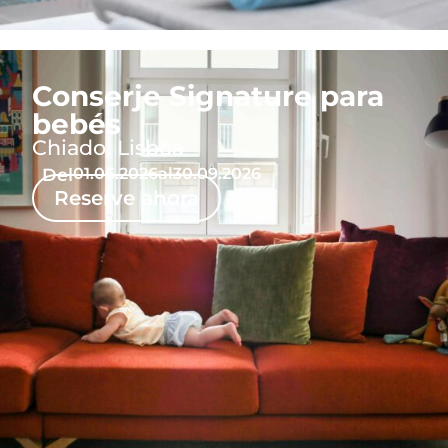
Conserje Signature para
bebés
Chiado, Lisboa
Del
01.06.2026
al
30.09.2026
Reserve ahora