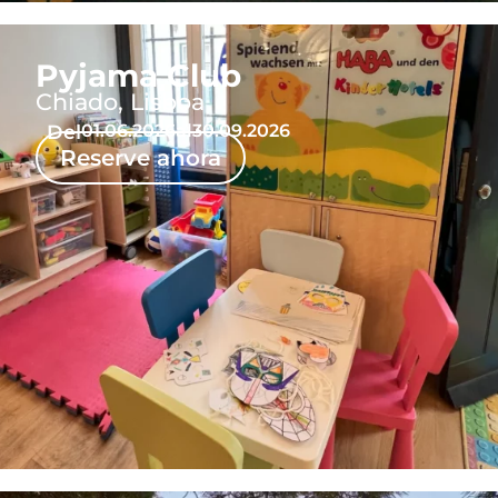
Pyjama Club
Chiado, Lisboa
Del
01.06.2026
al
30.09.2026
Reserve ahora