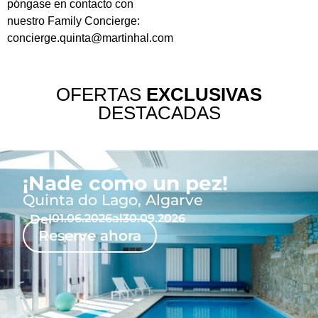
póngase en contacto con
nuestro Family Concierge:
concierge.quinta@martinhal.com
OFERTAS
EXCLUSIVAS
DESTACADAS
¡Nade como un pez!
Quinta do Lago, Algarve
Del
01.06.2026
al
30.09.2026
Reserve ahora