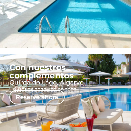
Con nuestros
complementos
Quinta do Lago, Algarve
Del
01.06.2026
al
30.09.2026
Reserve ahora