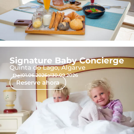
Signature Baby Concierge
Quinta do Lago, Algarve
Del
01.06.2026
al
30.09.2026
Reserve ahora