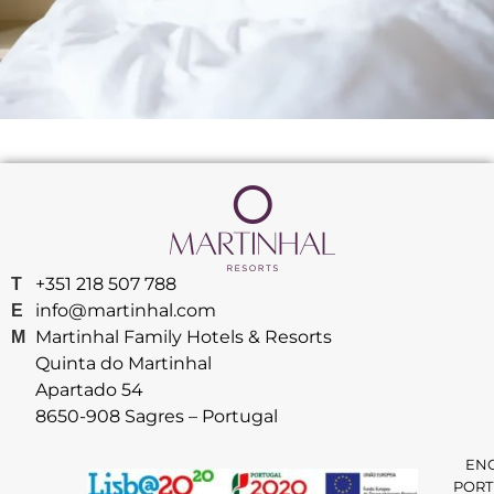
+351 218 507 788
T
info@martinhal.com
E
Martinhal Family Hotels & Resorts
M
Quinta do Martinhal
Apartado 54
8650-908 Sagres – Portugal
EN
PORT